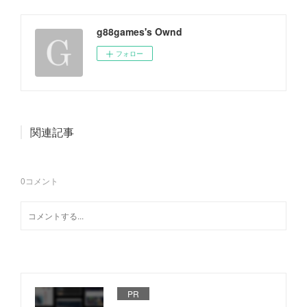
g88games's Ownd
フォロー
関連記事
0
コメント
PR